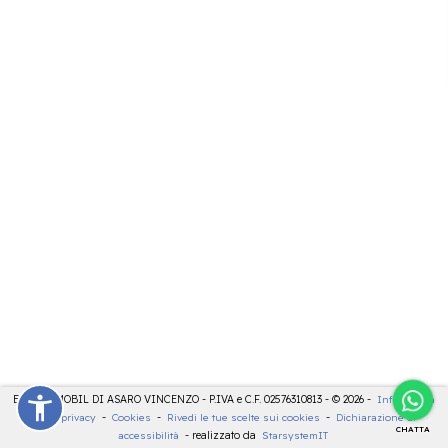
ELETTROMOBIL DI ASARO VINCENZO - P.IVA e C.F. 02576310813 - © 2026 -
Informativa
sulla privacy
-
Cookies
-
Rivedi le tue scelte sui cookies
-
Dichiarazione di
CHATTA
accessibilità
- realizzato da
StarsystemIT