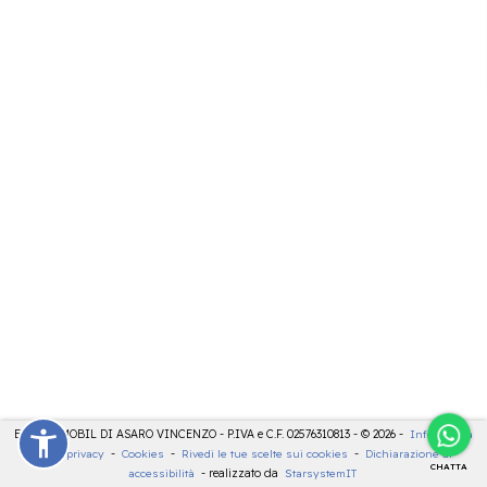
ELETTROMOBIL DI ASARO VINCENZO - P.IVA e C.F. 02576310813 - © 2026 -
Informativa
sulla privacy
-
Cookies
-
Rivedi le tue scelte sui cookies
-
Dichiarazione di
CHATTA
accessibilità
- realizzato da
StarsystemIT