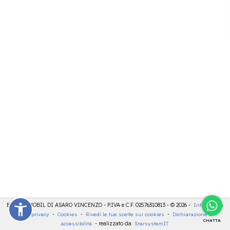
ELETTROMOBIL DI ASARO VINCENZO - P.IVA e C.F. 02576310813 - © 2026 -
Informativa
sulla privacy
-
Cookies
-
Rivedi le tue scelte sui cookies
-
Dichiarazione di
CHATTA
accessibilità
- realizzato da
StarsystemIT