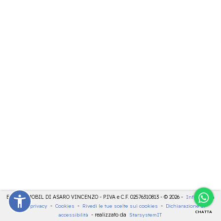
ELETTROMOBIL DI ASARO VINCENZO - P.IVA e C.F. 02576310813 - © 2026 -
Informativa
sulla privacy
-
Cookies
-
Rivedi le tue scelte sui cookies
-
Dichiarazione di
CHATTA
accessibilità
- realizzato da
StarsystemIT